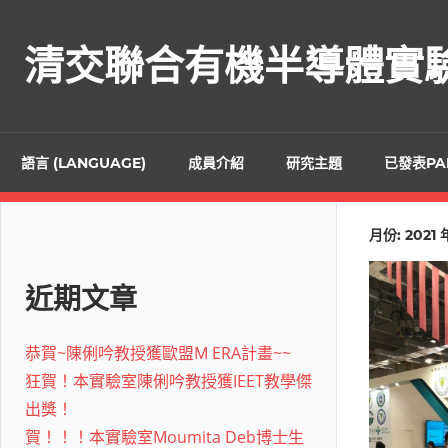
Skip
to
清交聯合有機半導體實
content
語言 (LANGUAGE)
成員介紹
研究主題
已發表PA
月份:
2021 
近期文章
恭賀~陳俐吟教授獲歐盟M ERA計畫~~
狂賀！本實驗室陳俐吟教授獲IEET教學傑
出獎！
賀！！！本實驗室Moumita Deb博士生