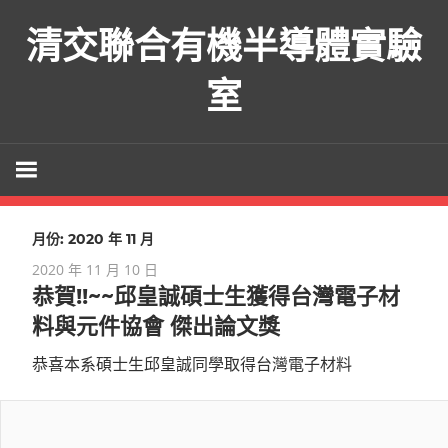
Skip
清交聯合有機半導體實驗
to
content
室
月份:
2020 年 11 月
2020 年 11 月 10 日
恭賀!!~~邱皇誠碩士生獲得台灣電子材
料與元件協會 傑出論文獎
恭喜本系碩士生邱皇誠同學取得台灣電子材料